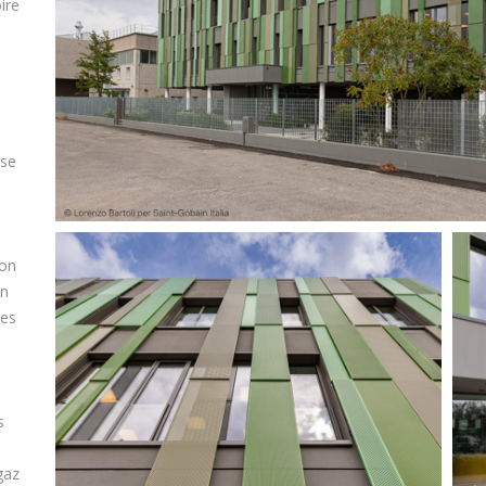
ire
use
ion
on
des
s
gaz