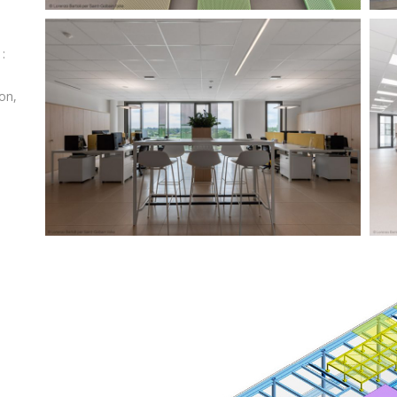
:
on,