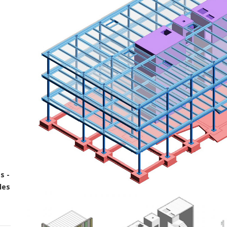
s -
les