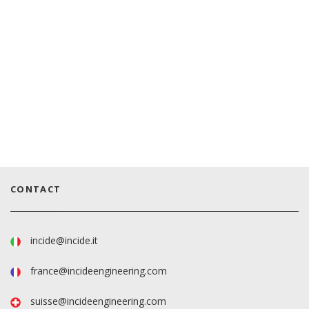
CONTACT
incide@incide.it
france@incideengineering.com
suisse@incideengineering.com