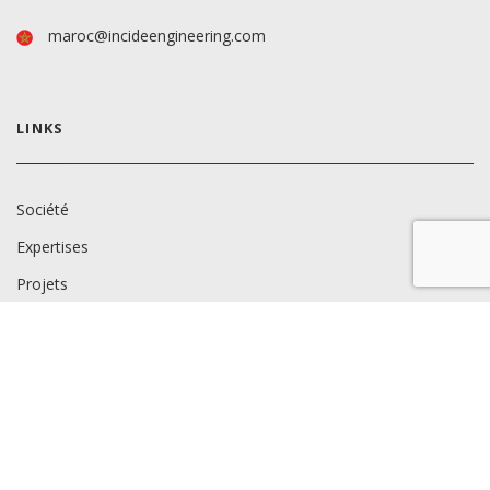
maroc@incideengineering.com
LINKS
Société
Expertises
Projets
Secteurs
Contacts
Travailler avec nous
News
Téléchargements