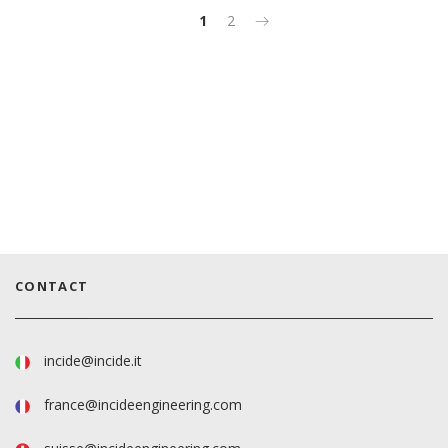
1
2
CONTACT
incide@incide.it
france@incideengineering.com