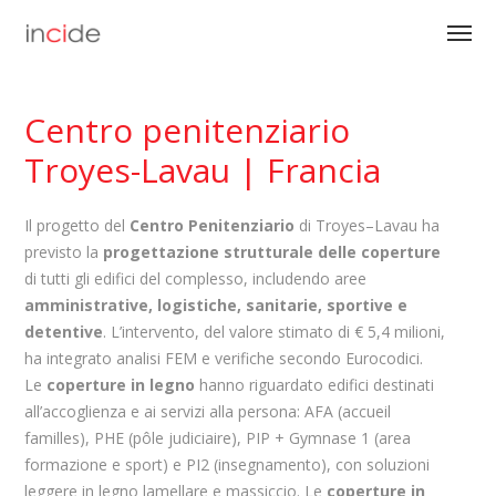
Centro penitenziario
Troyes-Lavau | Francia
Il progetto del
Centro Penitenziario
di Troyes–Lavau ha
previsto la
progettazione strutturale delle coperture
di tutti gli edifici del complesso, includendo aree
amministrative, logistiche, sanitarie, sportive e
detentive
. L’intervento, del valore stimato di € 5,4 milioni,
ha integrato analisi FEM e verifiche secondo Eurocodici.
Le
coperture in legno
hanno riguardato edifici destinati
all’accoglienza e ai servizi alla persona: AFA (accueil
familles), PHE (pôle judiciaire), PIP + Gymnase 1 (area
formazione e sport) e PI2 (insegnamento), con soluzioni
leggere in legno lamellare e massiccio. Le
coperture in