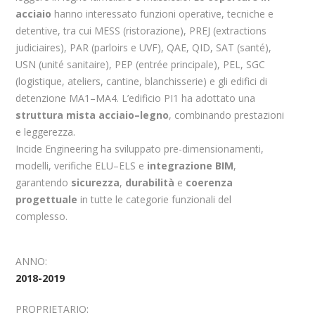
acciaio
hanno interessato funzioni operative, tecniche e
detentive, tra cui MESS (ristorazione), PREJ (extractions
judiciaires), PAR (parloirs e UVF), QAE, QID, SAT (santé),
USN (unité sanitaire), PEP (entrée principale), PEL, SGC
(logistique, ateliers, cantine, blanchisserie) e gli edifici di
detenzione MA1–MA4. L’edificio PI1 ha adottato una
struttura mista acciaio–legno
, combinando prestazioni
e leggerezza.
Incide Engineering ha sviluppato pre-dimensionamenti,
modelli, verifiche ELU–ELS e
integrazione BIM
,
garantendo
sicurezza
,
durabilità
e
coerenza
progettuale
in tutte le categorie funzionali del
complesso.
ANNO:
2018-2019
PROPRIETARIO: