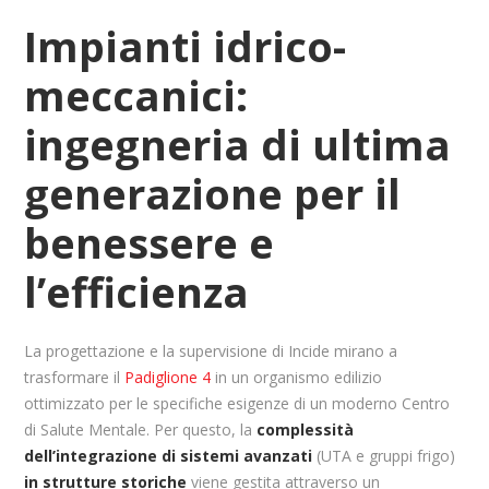
Impianti idrico-
meccanici:
ingegneria di ultima
generazione per il
benessere e
l’efficienza
La progettazione e la supervisione di Incide mirano a
trasformare il
Padiglione 4
in un organismo edilizio
ottimizzato per le specifiche esigenze di un moderno Centro
di Salute Mentale. Per questo, la
complessità
dell’integrazione di sistemi avanzati
(UTA e gruppi frigo)
in strutture storiche
viene gestita attraverso un