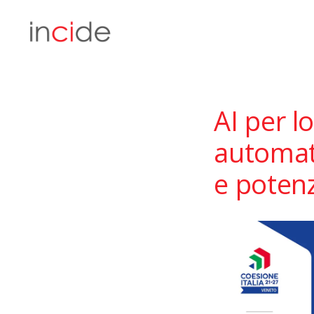
AI per l
automati
e poten