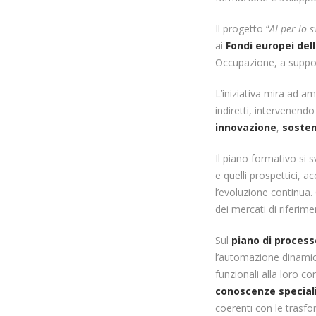
Il progetto “
AI per lo 
ai
Fondi europei del
Occupazione, a suppo
L’iniziativa mira ad am
indiretti, intervenendo
innovazione
,
sosten
Il piano formativo si sv
e quelli prospettici,
l’evoluzione continua.
dei mercati di riferime
Sul
piano di proces
l’automazione dinamica
funzionali alla loro co
conoscenze special
coerenti con le trasfo