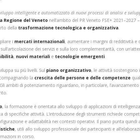
sviluppo intelligente e automatizzato di nuovi processi di analisi e svilu
la Regione del Veneto
nell’ambito del PR Veneto FSE+ 2021–2027 – 
rto della
trasformazione tecnologica e organizzativa
.
pliare i
mercati internazionali
, aumentare i margini di redditività e 
 sull’articolazione dei servizi e sulla loro complementarità, con un’att
ibilità
,
nuovi materiali
e
tecnologie emergenti
.
iluppa su più livelli. Sul
piano organizzativo
, le attività sostengono
 accompagnando la
crescita delle persone e delle competenze
qual
 Gli ambiti di potenziamento riguardano, in particolare, l’avanzamento 
nto.
so
, la formazione è orientata allo sviluppo di applicazioni di intelligenza 
 di specifiche attività. L’introduzione degli strumenti richiede compe
nfigurazione e adattabilità nei contesti operativi. Il piano punta quindi 
istiche
, utili allo sviluppo professionale dei partecipanti e all’elaboraz
rmazioni in corso.