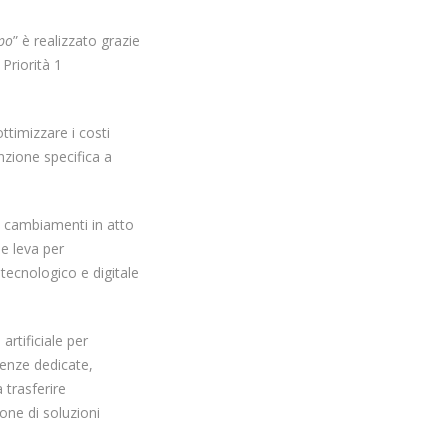
ppo
” è realizzato grazie
Priorità 1
ottimizzare i costi
enzione specifica a
 i cambiamenti in atto
e leva per
tecnologico e digitale
artificiale per
tenze dedicate,
a trasferire
ione di soluzioni