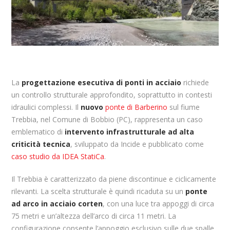
La
progettazione esecutiva di ponti in acciaio
richiede
un controllo strutturale approfondito, soprattutto in contesti
idraulici complessi. Il
nuovo
ponte di Barberino
sul fiume
Trebbia, nel Comune di Bobbio (PC), rappresenta un caso
emblematico di
intervento infrastrutturale ad alta
criticità tecnica
, sviluppato da Incide e pubblicato come
caso studio da
IDEA StatiCa
.
Il Trebbia è caratterizzato da piene discontinue e ciclicamente
rilevanti. La scelta strutturale è quindi ricaduta su un
ponte
ad arco in acciaio corten
, con una luce tra appoggi di circa
75 metri e un’altezza dell’arco di circa 11 metri. La
configurazione consente l’appoggio esclusivo sulle due spalle