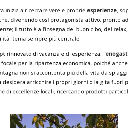
sta inizia a ricercare vere e proprie
esperienze
, so
e, divenendo così protagonista attivo, pronto ad 
nze; il tutto è all’insegna del buon cibo, del rela
bilità, tema sempre più centrale
t rinnovato di vacanza e di esperienza, l’
enogast
 focale per la ripartenza economica, poiché anche 
ntagna non si accontenta più della vita da spiaggi
desidera arricchire i propri giorni o la gita fuor
 di eccellenze locali, ricercando prodotti particola