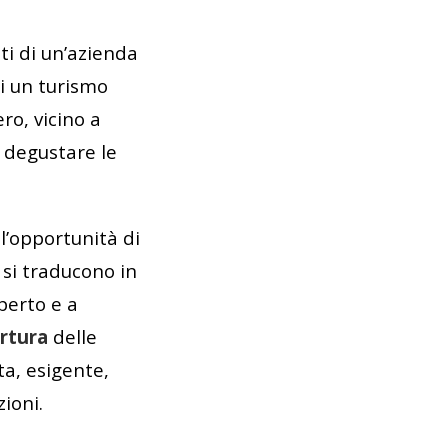
tti di un’azienda
i un turismo
o, vicino a
r degustare le
’opportunità di
 si traducono in
aperto e a
rtura
delle
ta, esigente,
ioni.