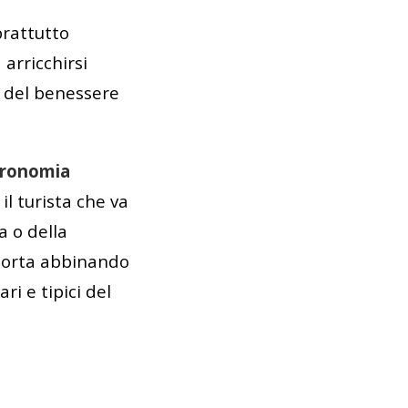
prattutto
arricchirsi
x, del benessere
ronomia
il turista che va
a o della
i porta abbinando
ri e tipici del