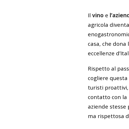
Il
vino
e
l’azien
agricola divent
enogastronomico
casa, che dona l
eccellenze d’Ital
Rispetto al pass
cogliere questa 
turisti proattiv
contatto con la 
aziende stesse p
ma rispettosa d