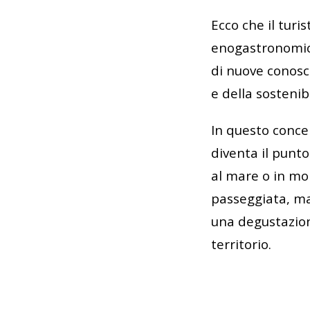
Ecco che il turi
enogastronomich
di nuove conosce
e della sosteni
In questo concep
diventa il punto
al mare o in mo
passeggiata, ma 
una degustazione
territorio.