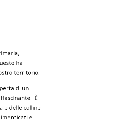
rimaria,
 questo ha
stro territorio.
operta di un
ffascinante. È
 e delle colline
dimenticati e,