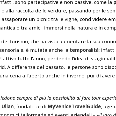
infatti, sono partecipative e non passive, come la
o alla raccolta delle verdure, passando per le sem
 assaporare un picnic tra le vigne, condividere em
antica o tra amici, immersi nella natura e in comp
a del turismo, che ha visto aumentare la sua conn
 sensoriale, è mutata anche la
temporalità
: infat
è attivo tutto l’anno, perdendo l’idea di stagionali
id. A differenza del passato, le persone sono disp
una cena all’aperto anche in inverno, pur di avere 
chiedono sempre di più la possibilità di fare tour esperi
 Ulian
, fondatrice di
MyVeniceTravelGuide
, agen
ronomici tailormade ed eventi aziendali – «
il loro 