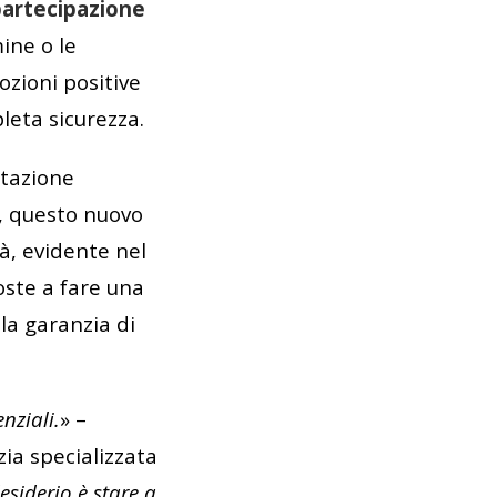
partecipazione
ine o le
ozioni positive
leta sicurezza.
otazione
ti, questo nuovo
tà, evidente nel
oste a fare una
la garanzia di
enziali.
» –
zia specializzata
desiderio è stare a