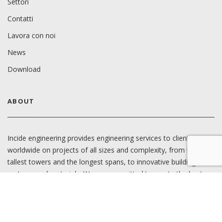
Settori
Contatti
Lavora con noi
News
Download
ABOUT
Incide engineering provides engineering services to clients
worldwide on projects of all sizes and complexity, from the
tallest towers and the longest spans, to innovative building
systems and materials. We are committed to create the best
solutions through our technical ingenuity, our pursuit of
excellence, and responsiveness to client needs.
Learn more…