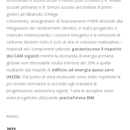
Antincendio e sicurezza per il nuovo polo scolastico A. Vivaldi
(scuole primaria) e R. Simoni (scuola secondaria di primo
grado) ad Albaredo D’Adige.
L’intervento, assegnatario di finanziamenti PNRR destinati alla
mitigazione dei cambiamenti climatici, è stato progettato e
costruito minimizzando i consumi energetici e le emissioni di
carbonio durante tutto il ciclo di vita; le soluzioni realizzative, i
materiali ed i componenti utilizzati
garantiscono il rispetto
dei CAM vigenti
mentre la domanda di energia primaria
globale non rinnovabile risulta inferiore del 20% a quella
risultante dai requisiti di
edificio ad energia quasi zero
(NZEB)
. Dal punto di vista strutturale sono state rispettate le
più recenti normative in accordo agli standard di
progettazione antisismica vigenti. Tutte le discipline sono
state progettate utilizzando
piattaforma BIM
.
ANNO:
2023