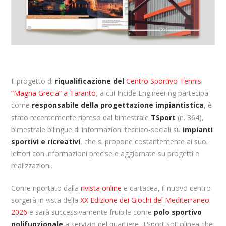
Il progetto di
riqualificazione del
Centro Sportivo Tennis
“Magna Grecia” a Taranto
, a cui Incide Engineering partecipa
come
responsabile della progettazione impiantistica
, è
stato recentemente ripreso dal bimestrale
TSport
(n. 364),
bimestrale bilingue di informazioni tecnico-sociali su
impianti
sportivi e ricreativi
, che si propone costantemente ai suoi
lettori con informazioni precise e aggiornate su progetti e
realizzazioni.
Come riportato dalla
rivista online
e cartacea, il nuovo centro
sorgerà in vista della
XX Edizione dei Giochi del Mediterraneo
2026
e sarà successivamente fruibile come
polo sportivo
polifunzionale
a servizio del quartiere. TSport sottolinea che