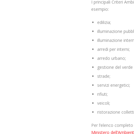
I principali Criteri Am
esempio:
edilizia;
illuminazione pubbl
illuminazione inter
arredi per interni;
arredo urbano;
gestione del verde 
strade;
servizi energetici;
rifiuti;
veicoli;
ristorazione collett
Per l’elenco completo
Ministero dell’Ambien