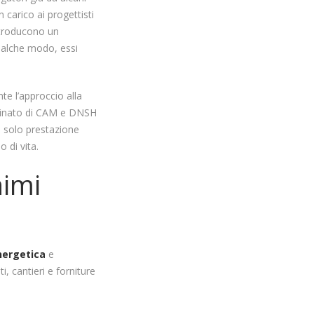
 carico ai progettisti
introducono un
 qualche modo, essi
te l’approccio alla
mbinato di CAM e DNSH
ù solo prestazione
 di vita.
nimi
nergetica
e
i, cantieri e forniture