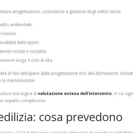
entare progettazione, costruzione e gestione degli edifici verso:
mpatto ambientale;
e risorse;
urabilità delle opere;
riali riciclati e riciclabili;
issioni lungo il ciclo di vita.
utte le fasi dell’opera: dalla progettazione fino alla dismissione, inclu
 e la manutenzione.
oduce una logica di
valutazione estesa dell’intervento
, in cui og
 suo impatto complessivo.
edilizia: cosa prevedono
uzioni, i CAM definiscono i requisiti ambientali da rispettare nell’affid