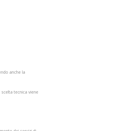
dendo anche la
ni scelta tecnica viene
amento dei servizi di