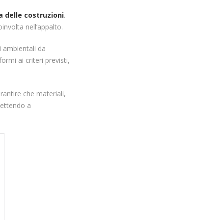
era delle costruzioni
.
involta nell’appalto.
i ambientali da
rmi ai criteri previsti,
rantire che materiali,
mettendo a