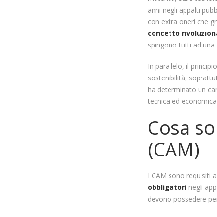
anni negli appalti pubb
con extra oneri che gr
concetto rivoluzion
spingono tutti ad una r
In parallelo, il princi
sostenibilità, soprattu
ha determinato un cam
tecnica ed economica, 
Cosa son
(CAM)
I CAM sono requisiti a
obbligatori
negli appa
devono possedere per r