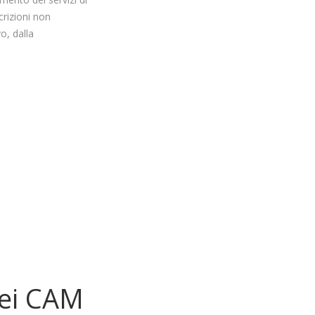
scrizioni non
o, dalla
dei CAM