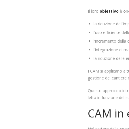
Il loro
obiettivo
è ori
la riduzione dell’i
l’uso efficiente dell
l’incremento della d
l’integrazione di mate
la riduzione delle em
I CAM si applicano a t
gestione del cantiere
Questo approccio intr
letta in funzione del
CAM in 
Nel settore delle costr