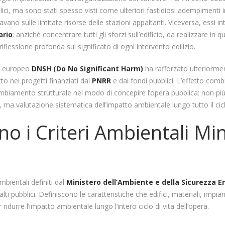
lici, ma sono stati spesso visti come ulteriori fastidiosi adempimenti in
avano sulle limitate risorse delle stazioni appaltanti. Viceversa, essi 
ario
: anziché concentrare tutti gli sforzi sull’edificio, da realizzare in
iflessione profonda sul significato di ogni intervento edilizio.
pio europeo
DNSH (Do No Significant Harm)
ha rafforzato ulteriormen
tto nei progetti finanziati dal
PNRR
e dai fondi pubblici. L’effetto co
biamento strutturale nel modo di concepire l’opera pubblica: non pi
ma valutazione sistematica dell’impatto ambientale lungo tutto il ciclo
o i Criteri Ambientali Mi
mbientali definiti dal
Ministero dell’Ambiente e della Sicurezza E
lti pubblici. Definiscono le caratteristiche che edifici, materiali, impiant
idurre l’impatto ambientale lungo l’intero ciclo di vita dell’opera.