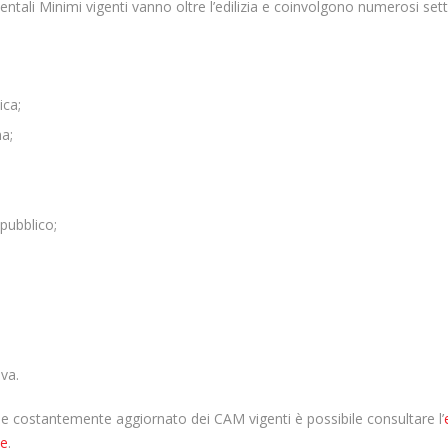
bientali Minimi vigenti vanno oltre l’edilizia e coinvolgono numerosi set
ica;
na;
pubblico;
iva.
 e costantemente aggiornato dei CAM vigenti è possibile consultare l’
te
.