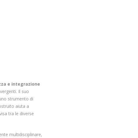
zza e integrazione
ergenti. Il suo
 uno strumento di
ostruito aiuta a
sa tra le diverse
nte multidisciplinare,