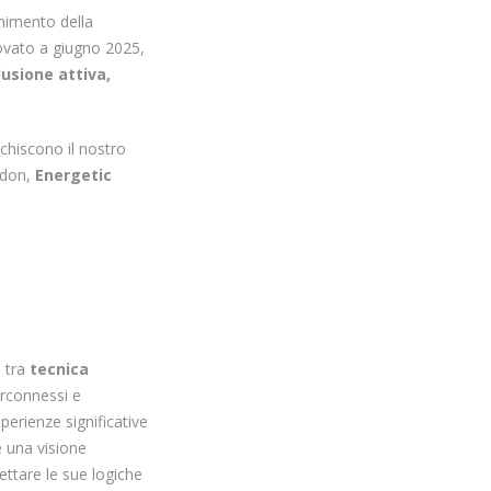
enimento della
ovato a giugno 2025,
lusione attiva,
cchiscono il nostro
ldon,
Energetic
e tra
tecnica
erconnessi e
perienze significative
 e una visione
ettare le sue logiche