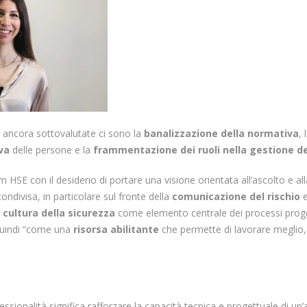
ne ancora sottovalutate ci sono la
banalizzazione della normativa
, 
iva
delle persone e la
frammentazione dei ruoli nella gestione dei
m HSE con il desiderio di portare una visione orientata all’ascolto e al
ondivisa, in particolare sul fronte della
comunicazione del rischio
 cultura della sicurezza
come elemento centrale dei processi proget
quindi “come una
risorsa abilitante
che permette di lavorare meglio
ssionalità significa rafforzare la capacità tecnica e progettuale di un’