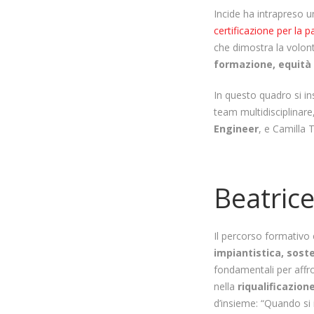
Incide ha intrapreso 
certificazione per la p
che dimostra la volont
formazione, equità 
In questo quadro si in
team multidisciplinar
Engineer
, e Camilla T
Beatric
Il percorso formativo e
impiantistica, soste
fondamentali per affro
nella
riqualificazione
d’insieme: “Quando si 