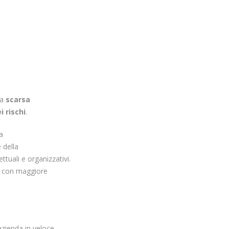
la
scarsa
 rischi
.
la
e della
tuali e organizzativi.
, con maggiore
azienda in veloce