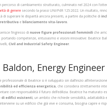
un percorso di cambiamento strutturato, culminato nel 2024 con l’ott
arità di genere
secondo la prassi UNI/PdR 125:2022. Un risultato, rinn
à di superare le disparità ancora presenti, a partire da politiche di
inc
retributiva
e
bilanciamento vita-lavoro
.
serisce l’ingresso di
nuove figure professionali femminili
che arri
e, portando competenze, entusiasmo e visioni innovative: Beatrice Ba
ivelli,
Civil and Industrial Safety Engineer
.
e Baldon, Energy Engineer
 professionale di Beatrice si è sviluppato sin dall’inizio all’intersezion
nibilità ed efficienza energetica
, che considera strettamente int
ntare con responsabilità il futuro dell’edilizia. Beatrice ha maturato es
 di edifici esistenti
, un ambito che richiede sensibilità, adattabilità
interviene su un edificio che già vive e consuma, bisogna capire e risp