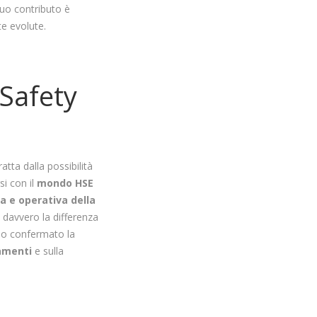
suo contributo è
te evolute.
 Safety
atta dalla possibilità
si con il
mondo HSE
a e operativa della
a davvero la differenza
nno confermato la
amenti
e sulla