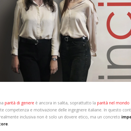
ena
parità di genere
è ancora in salita, soprattutto la
parità nel mondo 
te competenza e motivazione delle ingegnere italiane. In questo co
 realmente inclusiva non è solo un dovere etico, ma un concreto
imp
tore
.