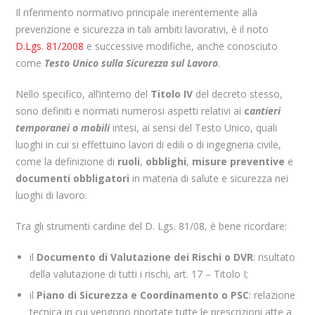
Il riferimento normativo principale inerentemente alla
prevenzione e sicurezza in tali ambiti lavorativi, è il noto
D.Lgs. 81/2008
e successive modifiche, anche conosciuto
come
Testo Unico sulla Sicurezza sul Lavoro
.
Nello specifico, all’interno del
Titolo IV
del decreto stesso,
sono definiti e normati numerosi aspetti relativi ai
c
antieri
temporanei o mobili
intesi, ai sensi del Testo Unico, quali
luoghi in cui si effettuino lavori di edili o di ingegneria civile,
come la definizione di
ruoli
,
obblighi
,
misure preventive
e
documenti obbligatori
in materia di salute e sicurezza nei
luoghi di lavoro.
Tra gli strumenti cardine del D. Lgs. 81/08, è bene ricordare:
il
Documento di Valutazione dei Rischi o DVR
: risultato
della valutazione di tutti i rischi, art. 17 – Titolo I;
il
Piano di Sicurezza e Coordinamento o PSC
: relazione
tecnica in cui vengono riportate tutte le prescrizioni atte a